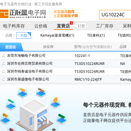
电子元器件分销行业 · 第三方综合服务商
4
电子料库存
云价格
直营店
工厂库存
呆
订货
品牌：
Kamaya(釜屋電機)(1)
TE(泰科)(1)
TI(德州仪
不限
供应商
型号
(点击型号搜索比价)
品牌
东莞市海畅电子有限公司
102241-1
TE(泰
深圳市在商言商贸易有限公司
TS3DS10224RUKR
NA
深圳市锦泰诚业电子有限公司
TS3DS10224RUKR
TI(德
深圳市展盛微电子有限公司
RMC1/10-224JTP
Kama
每个元器件现货商, 
直营店是电子元器件供应商
正能量电子网仅提供平台