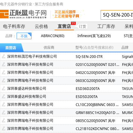
电子元器件分销行业 · 第三方综合服务商
99
电子料库存
云价格
直营店
工厂库存
呆
订货
品牌：
ABRACON(80)
Infineon(英飞凌)(29)
ST(意
不限
UniOhm(厚声)(10)
TI(德州仪器)(8)
Hisilicon(海思)(7)
供应商
型号
(点击型号搜索比价)
品牌
SEA&LAND(台湾陆海)(5)
Cypress(赛普拉斯)(5)
RALEC(
深圳市桓茂芯电子科技有限公司
SQ-SEN-200-ITR
Signal
AMD(超微)(3)
EPSON(爱普生)(3)
Littelfuse(力特)(3)
深圳市腾瑞电子科技有限公司
0201CG200J500NT 0201 20P 风华
FH(风
Fujitsu(富士通)(2)
ISSI(美国芯成)(2)
SAMSUNG(三星)(2
深圳市腾瑞电子科技有限公司
0402CG200J500NT 风华
FH(风
SkyHigh Memory(2)
AcSip(1)
ALLEGRO(美国埃戈罗)(1)
深圳市腾瑞电子科技有限公司
0603CG200J500NT 风华
FH(风
Hirose(广濑电机)(1)
IDT(Renesas收购)(1)
IXYS(艾赛斯)(
深圳泰盛达科技有限公司
ESD36D200TA
TASU
ON(安森美)(1)
Panasonic(松下)(1)
Samwha(三和电容器)
深圳泰盛达科技有限公司
ESD5D200TA
TASU
CJ(江苏长电/长晶)(1)
Brightking(台湾君耀)(1)
SOCAY(硕
深圳市腾瑞电子科技有限公司
CL10C200JB8NNC 0603 COG 20PF 50V
SAMS
深圳市腾瑞电子科技有限公司
GRM1885C1H200JA01D 0603 NPO 20PJ 50V
MURA
深圳市腾瑞电子科技有限公司
0805CG200J500NT 风华
FH(风
深圳市腾瑞电子科技有限公司
CL21B102KDCNFNC 0805 X7R 1NF 200V-SAM
SAMS