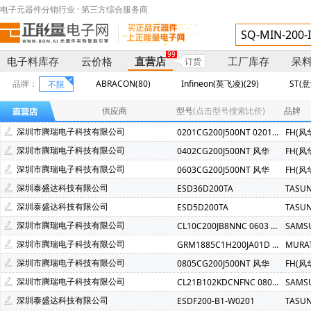
电子元器件分销行业 · 第三方综合服务商
99
电子料库存
云价格
直营店
工厂库存
呆
订货
品牌：
ABRACON(80)
Infineon(英飞凌)(29)
ST(意
不限
UniOhm(厚声)(10)
TI(德州仪器)(8)
Hisilicon(海思)(7)
供应商
型号
(点击型号搜索比价)
品牌
SEA&LAND(台湾陆海)(5)
Cypress(赛普拉斯)(5)
RALEC(
深圳市腾瑞电子科技有限公司
0201CG200J500NT 0201 20P 风华
FH(风
AMD(超微)(3)
EPSON(爱普生)(3)
Littelfuse(力特)(3)
深圳市腾瑞电子科技有限公司
0402CG200J500NT 风华
FH(风
Fujitsu(富士通)(2)
ISSI(美国芯成)(2)
SAMSUNG(三星)(2
深圳市腾瑞电子科技有限公司
0603CG200J500NT 风华
FH(风
SkyHigh Memory(2)
AcSip(1)
ALLEGRO(美国埃戈罗)(1)
深圳泰盛达科技有限公司
ESD36D200TA
TASU
Hirose(广濑电机)(1)
IDT(Renesas收购)(1)
IXYS(艾赛斯)(
深圳泰盛达科技有限公司
ESD5D200TA
TASU
ON(安森美)(1)
Panasonic(松下)(1)
Samwha(三和电容器)
深圳市腾瑞电子科技有限公司
CL10C200JB8NNC 0603 COG 20PF 50V
SAMS
CJ(江苏长电/长晶)(1)
Brightking(台湾君耀)(1)
SOCAY(硕
深圳市腾瑞电子科技有限公司
GRM1885C1H200JA01D 0603 NPO 20PJ 50V
MURA
深圳市腾瑞电子科技有限公司
0805CG200J500NT 风华
FH(风
深圳市腾瑞电子科技有限公司
CL21B102KDCNFNC 0805 X7R 1NF 200V-SAM
SAMS
深圳泰盛达科技有限公司
ESDF200-B1-W0201
TASU