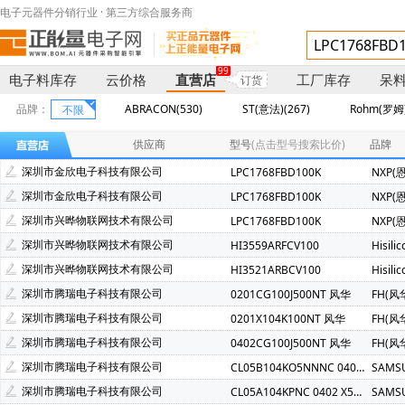
电子元器件分销行业 · 第三方综合服务商
99
电子料库存
云价格
直营店
工厂库存
呆
订货
品牌：
ABRACON(530)
ST(意法)(267)
Rohm(罗姆)
不限
Nexperia(安世)(41)
Renesas(瑞萨)(38)
Hisilicon(海思)(
供应商
型号
(点击型号搜索比价)
品牌
UniOhm(厚声)(23)
Lattice(莱迪斯)(22)
XILINX(赛灵思)(
深圳市金欣电子科技有限公司
LPC1768FBD100K
NXP(
Cyntec(乾坤)(14)
ADI(亚德诺)(13)
MURATA(村田)(12)
深圳市金欣电子科技有限公司
LPC1768FBD100K
NXP(
TOSHIBA(东芝)(9)
TA-I(台湾大毅)(8)
RALEC(旺诠)(6)
深圳市兴晔物联网技术有限公司
LPC1768FBD100K
NXP(
Amphenol(安费诺)(4)
Freescale(飞思卡尔)(4)
Johanso
深圳市兴晔物联网技术有限公司
HI3559ARFCV100
Hisili
gotrend(高创科技)(4)
ACTEL(爱特)(4)
SEA&LAND(台湾
深圳市兴晔物联网技术有限公司
HI3521ARBCV100
Hisili
NEC(日电电子)(3)
EPCOS(爱普科斯)(3)
SHOU HAN(首韩)
深圳市腾瑞电子科技有限公司
0201CG100J500NT 风华
FH(风
Innovasic Semiconductor(2)
Kingston(金士顿)(2)
Litte
深圳市腾瑞电子科技有限公司
0201X104K100NT 风华
FH(风
WALSIN(华新科技)(2)
TAI-TECH(台庆)(2)
PADAUK(应广)
深圳市腾瑞电子科技有限公司
0402CG100J500NT 风华
FH(风
Broadcom(博通)(1)
Chilisin(奇力新)(1)
Echelon Corpora
深圳市腾瑞电子科技有限公司
CL05B104KO5NNNC 0402 X7R 100NF 16V
SAMS
KDS(大真空)(1)
Laird(莱尔德)(1)
LITEON(台湾光宝)(1)
深圳市腾瑞电子科技有限公司
CL05A104KPNC 0402 X5R 100NF 10V
SAMS