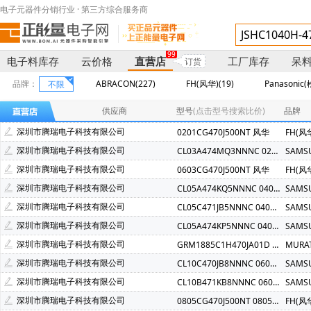
电子元器件分销行业 · 第三方综合服务商
99
电子料库存
云价格
直营店
工厂库存
呆
订货
品牌：
ABRACON(227)
FH(风华)(19)
Panasonic(
不限
Nichicon(尼吉康)(7)
MURATA(村田)(6)
SUMIDA(胜美达)
供应商
型号
(点击型号搜索比价)
品牌
HEC(东阳光)(3)
ADI(亚德诺)(2)
Microchip(微芯)(2)
深圳市腾瑞电子科技有限公司
0201CG470J500NT 风华
FH(风
GD(兆易创新)(2)
AMETHERM(1)
AOS(万代)(1)
深圳市腾瑞电子科技有限公司
CL03A474MQ3NNNC 0201 X5R 470NF
SAMS
TA-I(台湾大毅)(1)
RUILON(瑞隆源)(1)
ROQANG(容强)(1
深圳市腾瑞电子科技有限公司
0603CG470J500NT 风华
FH(风
深圳市腾瑞电子科技有限公司
CL05A474KQ5NNNC 0402 X5R 470NF 6.3V
SAMS
深圳市腾瑞电子科技有限公司
CL05C471JB5NNNC 0402 COG 470PF 50V-SAM
SAMS
深圳市腾瑞电子科技有限公司
CL05A474KP5NNNC 0402 X5R 470NF 10V
SAMS
深圳市腾瑞电子科技有限公司
GRM1885C1H470JA01D 0603 NPO 47P 50V
MURA
深圳市腾瑞电子科技有限公司
CL10C470JB8NNNC 0603 COG 47PF 50V
SAMS
深圳市腾瑞电子科技有限公司
CL10B471KB8NNNC 0603 X7R 470PF 50V
SAMS
深圳市腾瑞电子科技有限公司
0805CG470J500NT 0805 47PF 风华
FH(风