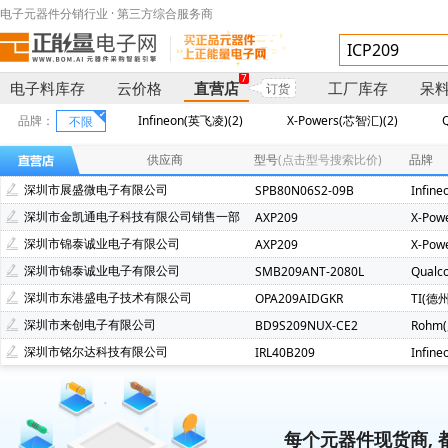
电子元器件分销行业 · 第三方综合服务商
7
电子料库存
云价格
直营店
工厂库存
呆
订货
品牌：
Infineon(英飞凌)(2)
X-Powers(芯智汇)(2)
不限
供应商
型号
(点击型号搜索比价)
品牌
深圳市展盛微电子有限公司
SPB80N06S2-09B
Infin
深圳市金凯通电子科技有限公司销售一部
AXP209
X-Pow
深圳市锦泰诚业电子有限公司
AXP209
X-Pow
深圳市锦泰诚业电子有限公司
SMB209ANT-2080L
Qual
深圳市东港盛电子技术有限公司
OPA209AIDGKR
TI(德
深圳市来创电子有限公司
BD9S209NUX-CE2
Rohm
深圳市铭尔达科技有限公司
IRL40B209
Infin
每个元器件现货商, 