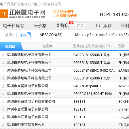
电子元器件分销行业 · 第三方综合服务商
99
电子料库存
云价格
直营店
工厂库存
呆
订货
品牌：
ABRACON(33)
Mercury Electronic Ind Co Ltd(28)
不限
XBLW(芯伯乐)(3)
Coilcraft(线艺)(2)
MURATA(村田)(2)
供应商
型号
(点击型号搜索比价)
品牌
Panasonic(松下)(1)
SAMSUNG(三星)(1)
SK(海力士)(1)
深圳市腾瑞电子科技有限公司
0402B181K500NT 风华
FH(风
APAQ(钰邦)(1)
BERYL(绿宝石)(1)
NISSHINBO(1)
深圳市腾瑞电子科技有限公司
0603B181K500NT 风华
FH(风
深圳市腾瑞电子科技有限公司
CL05B181KBNC 0402 X7R 180PF 50V
SAMS
深圳市腾瑞电子科技有限公司
0805B181K500NT 风华
FH(风
深圳市展盛微电子有限公司
0402N181J500CT
WALS
深圳市腾瑞电子科技有限公司
0603CG181J500NT 风华
FH(风
深圳市桓茂芯电子科技有限公司
1SS181
ECXSE
深圳市金联通电子有限公司
1SS181
China
深圳市金联通电子有限公司
1SS181
CJ(江
深圳市明安贸易有限公司
1SS181
ST(先