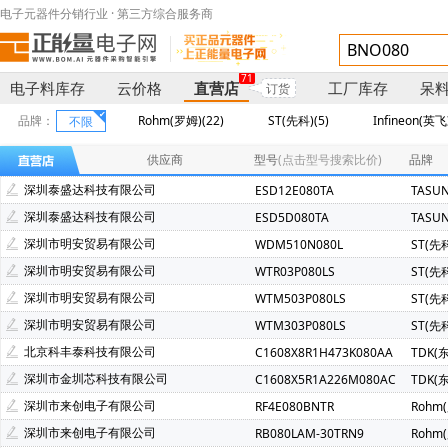
电子元器件分销行业 · 第三方综合服务商
71
电子料库存
云价格
直营店
工厂库存
呆
订货
品牌：
Rohm(罗姆)(22)
ST(先科)(5)
Infineon(英飞
不限
Fujitsu(富士通)(2)
INTEL(英特尔)(2)
MARVELL(迈威)(2)
供应商
型号
(点击型号搜索比价)
品牌
Avago(安华高)(1)
Himax(奇景光电)(1)
Microchip(微芯)(
深圳泰盛达科技有限公司
ESD12E080TA
TASU
DA Technology(电安)(1)
深圳泰盛达科技有限公司
ESD5D080TA
TASU
深圳市明安贸易有限公司
WDM510N080L
ST(先
深圳市明安贸易有限公司
WTR03P080LS
ST(先
深圳市明安贸易有限公司
WTM503P080LS
ST(先
深圳市明安贸易有限公司
WTM303P080LS
ST(先
北京科丰泰科技有限公司
C1608X8R1H473K080AA
TDK(
深圳市金圳芯科技有限公司
C1608X5R1A226M080AC
TDK(
深圳市来创电子有限公司
RF4E080BNTR
Rohm
深圳市来创电子有限公司
RB080LAM-30TRN9
Rohm