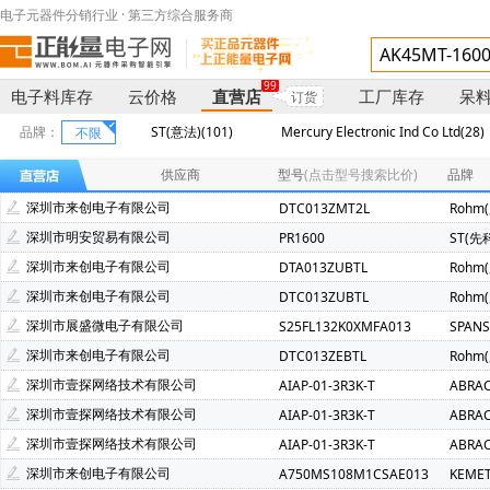
电子元器件分销行业 · 第三方综合服务商
99
电子料库存
云价格
直营店
工厂库存
呆
订货
品牌：
ST(意法)(101)
Mercury Electronic Ind Co Ltd(28)
不限
VIKING(光颉)(3)
XILINX(赛灵思)(3)
YAGEO(国巨)(3)
供应商
型号
(点击型号搜索比价)
品牌
KEMET(基美)(1)
MSTAR(晨星)(1)
ON(安森美)(1)
深圳市来创电子有限公司
DTC013ZMT2L
Rohm
SINEDEVICE(宇宏微)(1)
深圳市明安贸易有限公司
PR1600
ST(先
深圳市来创电子有限公司
DTA013ZUBTL
Rohm
深圳市来创电子有限公司
DTC013ZUBTL
Rohm
深圳市展盛微电子有限公司
S25FL132K0XMFA013
SPAN
深圳市来创电子有限公司
DTC013ZEBTL
Rohm
深圳市壹探网络技术有限公司
AIAP-01-3R3K-T
ABRA
深圳市壹探网络技术有限公司
AIAP-01-3R3K-T
ABRA
深圳市壹探网络技术有限公司
AIAP-01-3R3K-T
ABRA
深圳市来创电子有限公司
A750MS108M1CSAE013
KEME