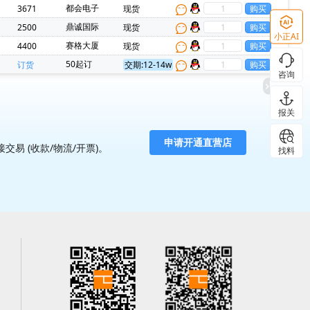
都会电子
3671
现货
鼎诚国际
2500
现货
小正AI
赛格大厦
4400
现货
50起订
订货
交期:12-14w
咨询
报关
 (收款/物流/开票)。
找料