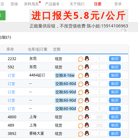
营店
货场
呆料甩卖
产品服务
关于我们
注册
登录
进口报关5.8元/公斤
正能量供应链，不按货值收费 陈小姐:15914106963
光颉)(1)
库存
仓库/起订量
交期
东莞
2232
现货
东莞
592
现货
4464起订
订货
交期:8-16w
--
订货
交期:60-90d
--
订货
交期:60-90d
--
订货
交期:60-90d
--
订货
交期:60-90d
前
上海
4800
现货
前
上海
489
现货
赛格大厦
3892
现货