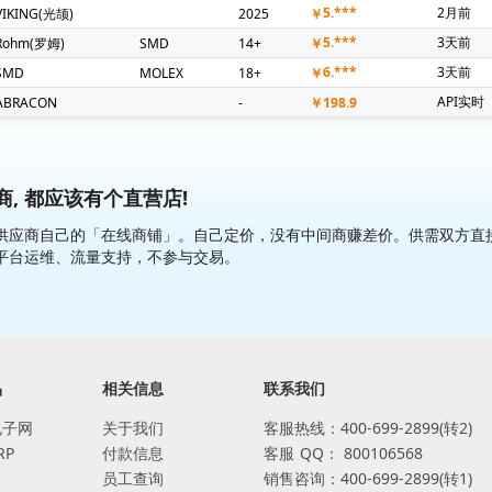
5.***
2月前
VIKING(光颉)
2025
￥
5.***
3天前
Rohm(罗姆)
SMD
14+
￥
6.***
3天前
SMD
MOLEX
18+
￥
API实时
ABRACON
-
￥
198.9
, 都应该有个直营店!
应商自己的「在线商铺」。自己定价，没有中间商赚差价。供需双方直接交易
平台运维、流量支持，不参与交易。
品
相关信息
联系我们
电子网
关于我们
客服热线：400-699-2899(转2)
RP
付款信息
客服
QQ：
800106568
员工查询
销售咨询：400-699-2899(转1)