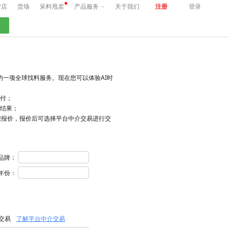
营店
货场
呆料甩卖
产品服务
关于我们
注册
登录
一项全球找料服务。现在您可以体验AI时
支付；
料结果；
) 为您报价，报价后可选择平台中介交易进行交
品牌：
年份：
交易
了解平台中介交易