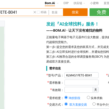
Bom.Ai
ERP
供应链
小蜜蜂
直
精确
发起『AI全球找料』服务！
——BOM.Al · 让天下没有难找的物料
正能量电子网基于电子元器件行业大数据，提供的
代超级找货能力。
第一步: 提交您的需求及您的联系方式，并完成
第二步: AI立即实时进行全球找料，并通知您找
第三步: AI推荐合适的全球调货服务商(IBCP
易或双方直接交易。
需求信息
型号/产品：
需求数量：
天
有效期：
需求程度：
询价阶段
实单求购
交易方式：
双方直接交易
平台中介