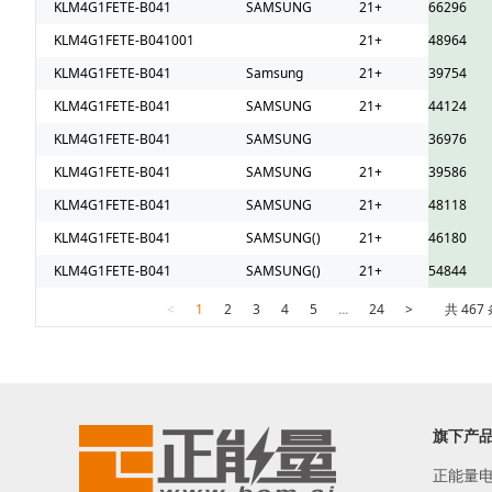
KLM4G1FETE-B041
SAMSUNG
21+
66296
KLM4G1FETE-B041001
21+
48964
KLM4G1FETE-B041
Samsung
21+
39754
KLM4G1FETE-B041
SAMSUNG
21+
44124
KLM4G1FETE-B041
SAMSUNG
36976
KLM4G1FETE-B041
SAMSUNG
21+
39586
KLM4G1FETE-B041
SAMSUNG
21+
48118
KLM4G1FETE-B041
SAMSUNG()
21+
46180
KLM4G1FETE-B041
SAMSUNG()
21+
54844
<
1
2
3
4
5
...
24
>
共 467
旗下产
正能量