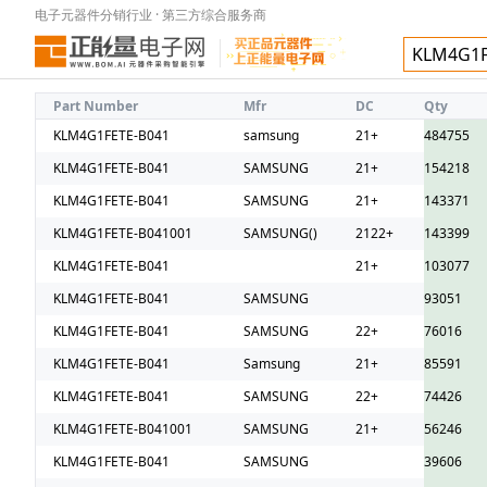
电子元器件分销行业 · 第三方综合服务商
Part Number
Mfr
DC
Qty
KLM4G1FETE-B041
samsung
21+
484755
KLM4G1FETE-B041
SAMSUNG
21+
154218
KLM4G1FETE-B041
SAMSUNG
21+
143371
KLM4G1FETE-B041001
SAMSUNG()
2122+
143399
KLM4G1FETE-B041
21+
103077
KLM4G1FETE-B041
SAMSUNG
93051
KLM4G1FETE-B041
SAMSUNG
22+
76016
KLM4G1FETE-B041
Samsung
21+
85591
KLM4G1FETE-B041
SAMSUNG
22+
74426
KLM4G1FETE-B041001
SAMSUNG
21+
56246
KLM4G1FETE-B041
SAMSUNG
39606