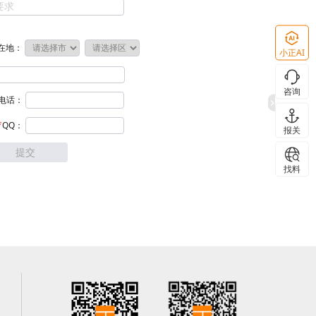
在地：
小正AI
咨询
电话：
QQ：
报关
提交
找料