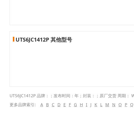
UTS6JC1412P 其他型号
UTS6JC1412P 品牌：；发布时间：年；封装：；原厂交货 周期： W
更多品牌索引:
A
B
C
D
E
F
G
H
I
J
K
L
M
N
O
P
Q