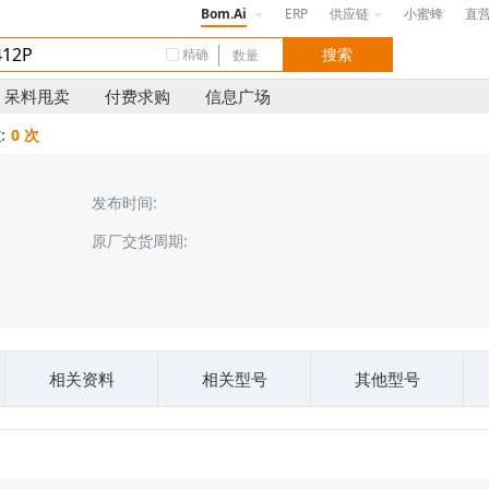
Bom.Ai
ERP
供应链
小蜜蜂
直
精确
呆料甩卖
付费求购
信息广场
:
0 次
发布时间:
原厂交货周期:
相关资料
相关型号
其他型号