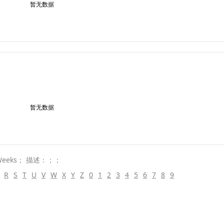
暂无数据
暂无数据
eeks； 描述：；；
R
S
T
U
V
W
X
Y
Z
0
1
2
3
4
5
6
7
8
9