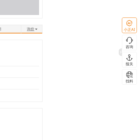
期
询价
小正AI
咨询
报关
找料