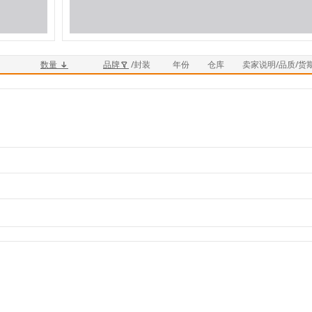
数量
品牌
/封装
年份
仓库
卖家说明/品质/货