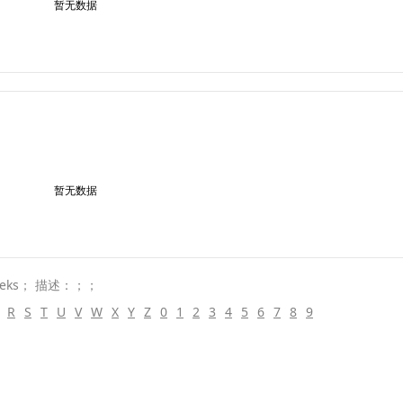
暂无数据
暂无数据
eks； 描述：；；
R
S
T
U
V
W
X
Y
Z
0
1
2
3
4
5
6
7
8
9