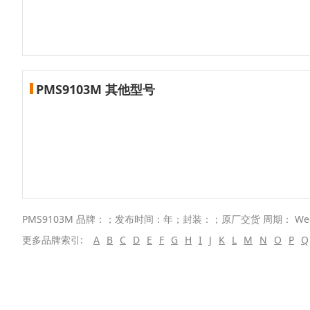
PMS9103M 其他型号
PMS9103M 品牌：；发布时间：年；封装：；原厂交货 周期： We
更多品牌索引:
A
B
C
D
E
F
G
H
I
J
K
L
M
N
O
P
Q