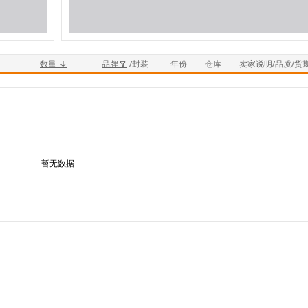
数量
品牌
/封装
年份
仓库
卖家说明/品质/货
暂无数据