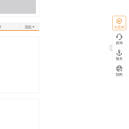
期
询价
小正AI
咨询
报关
找料