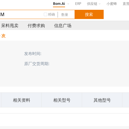
Bom.Ai
ERP
供应链
小蜜蜂
直
精确
呆料甩卖
付费求购
信息广场
0 次
发布时间:
原厂交货周期:
相关资料
相关型号
其他型号