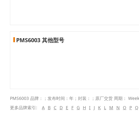
PMS6003 其他型号
PMS6003 品牌：；发布时间：年；封装：；原厂交货 周期： Wee
更多品牌索引:
A
B
C
D
E
F
G
H
I
J
K
L
M
N
O
P
Q