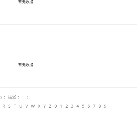
暂无数据
暂无数据
ks； 描述：；；
R
S
T
U
V
W
X
Y
Z
0
1
2
3
4
5
6
7
8
9