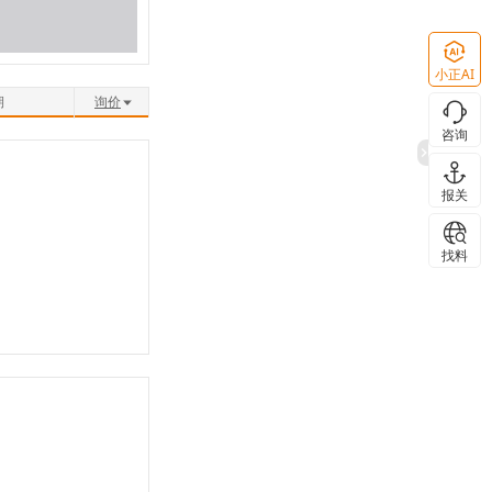
小正AI
期
询价
咨询
报关
找料