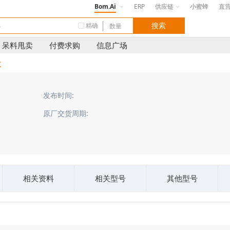
Bom.Ai
ERP
供应链
小蜜蜂
直
精确
呆料甩卖
付费求购
信息广场
次
发布时间:
原厂交货周期:
相关资料
相关型号
其他型号