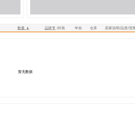
数量
品牌
/封装
年份
仓库
卖家说明/品质/货
暂无数据