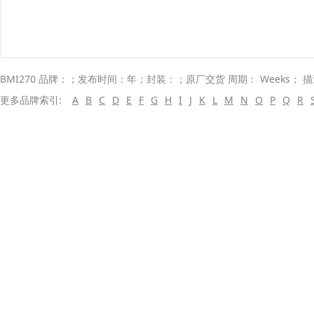
BMI270 品牌：；发布时间：年；封装：；原厂交货 周期： Weeks； 
更多品牌索引:
A
B
C
D
E
F
G
H
I
J
K
L
M
N
O
P
Q
R