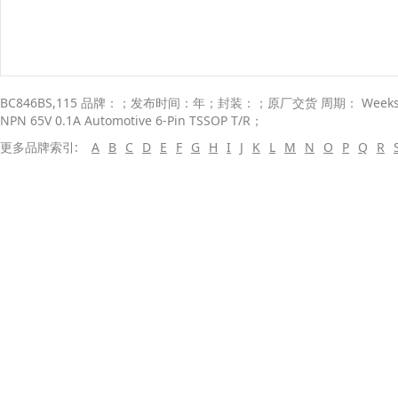
BC846BS,115 品牌：；发布时间：年；封装：；原厂交货 周期： Weeks； 
NPN 65V 0.1A Automotive 6-Pin TSSOP T/R；
更多品牌索引:
A
B
C
D
E
F
G
H
I
J
K
L
M
N
O
P
Q
R