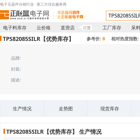
电子元器件分销行业 · 第三方综合服务商
电子料库存
云价格
直营店
工厂库存
呆
订货
TPS82085SILR【优势库存】
参考价:
0
相对热度指数:
品牌:
封装:
描述:
生产情况
走势图
现货库存
TPS82085SILR【优势库存】 生产情况