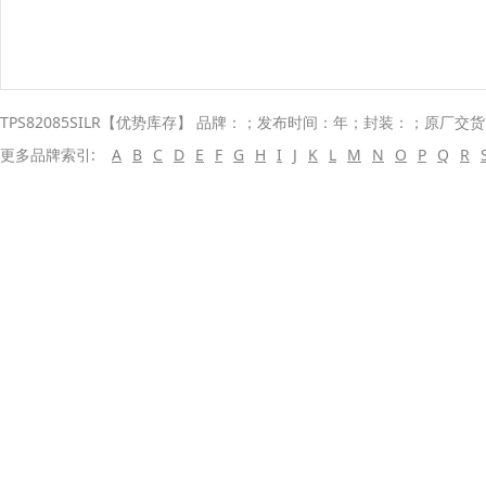
TPS82085SILR【优势库存】 品牌：；发布时间：年；封装：；原厂交货 
更多品牌索引:
A
B
C
D
E
F
G
H
I
J
K
L
M
N
O
P
Q
R