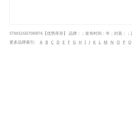
STM32G070RBT6【优势库存】 品牌：；发布时间：年；封装：；
更多品牌索引:
A
B
C
D
E
F
G
H
I
J
K
L
M
N
O
P
Q