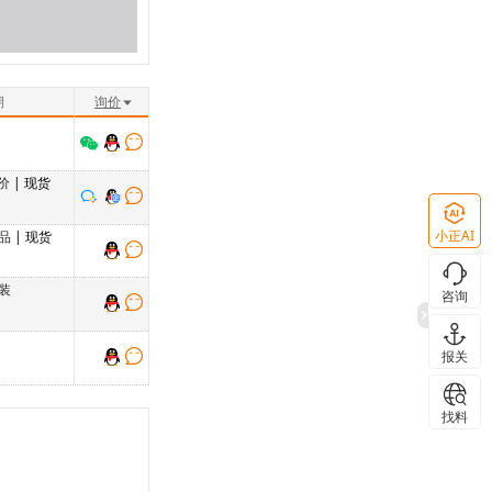
期
询价
价
| 现货
小正AI
品
| 现货
装
咨询
报关
找料