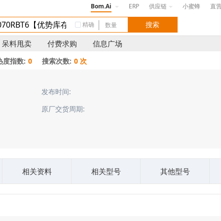
Bom.Ai
ERP
供应链
小蜜蜂
直
精确
呆料甩卖
付费求购
信息广场
热度指数:
0
搜索次数:
0 次
发布时间:
原厂交货周期:
相关资料
相关型号
其他型号