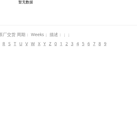
暂无数据
原厂交货 周期： Weeks； 描述：；；
R
S
T
U
V
W
X
Y
Z
0
1
2
3
4
5
6
7
8
9