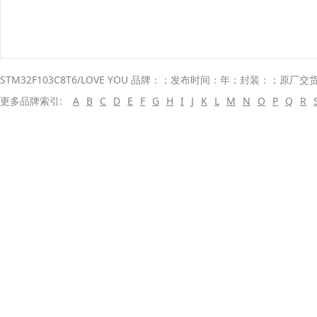
STM32F103C8T6/LOVE YOU 品牌：；发布时间：年；封装：；原厂交
更多品牌索引:
A
B
C
D
E
F
G
H
I
J
K
L
M
N
O
P
Q
R