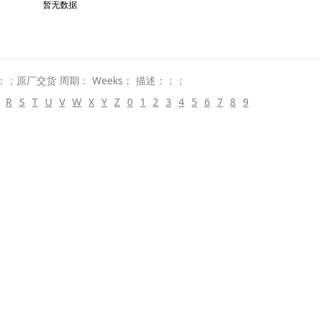
暂无数据
封装：；原厂交货 周期： Weeks； 描述：；；
R
S
T
U
V
W
X
Y
Z
0
1
2
3
4
5
6
7
8
9