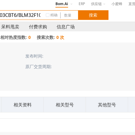
Bom.Ai
ERP
供应链
小蜜蜂
直
精确
呆料甩卖
付费求购
信息广场
相对热度指数:
0
搜索次数:
0 次
发布时间:
原厂交货周期:
相关资料
相关型号
其他型号