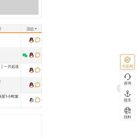
期
询价
小正AI
单
|
一片起送
有
咨询
 快至1小时发
报关
找料