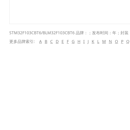
STM32F103CBT6/BLM32F103CBT6 品牌：；发布时间：年；
更多品牌索引:
A
B
C
D
E
F
G
H
I
J
K
L
M
N
O
P
Q