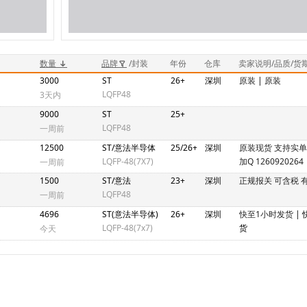
数量
品牌
/封装
年份
仓库
卖家说明/品质/货
3000
ST
26+
深圳
原装
|
原装
LQFP48
3天内
9000
ST
25+
LQFP48
一周前
12500
ST/意法半导体
25/26+
深圳
原装现货 支持实
LQFP-48(7X7)
加Q 1260920264
一周前
1500
ST/意法
23+
深圳
正规报关 可含税 
LQFP48
一周前
4696
ST(意法半导体)
26+
深圳
快至1小时发货
|
LQFP-48(7x7)
货
今天