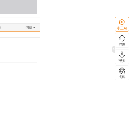
期
询价
小正AI
咨询
报关
找料