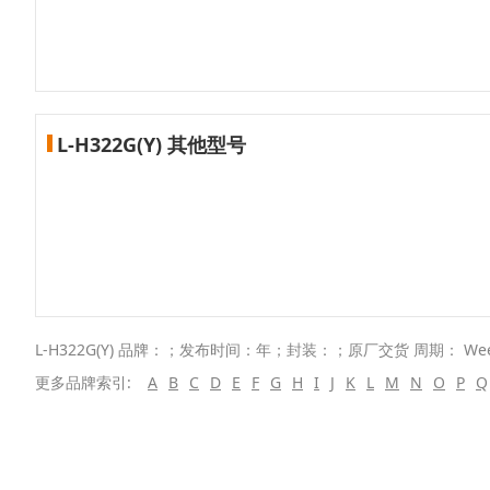
L-H322G(Y) 其他型号
L-H322G(Y) 品牌：；发布时间：年；封装：；原厂交货 周期： We
更多品牌索引:
A
B
C
D
E
F
G
H
I
J
K
L
M
N
O
P
Q