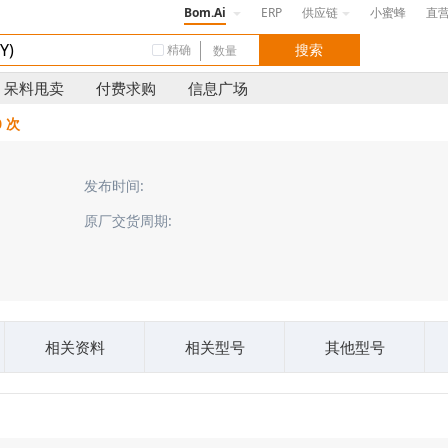
Bom.Ai
ERP
供应链
小蜜蜂
直
精确
呆料甩卖
付费求购
信息广场
0 次
发布时间:
原厂交货周期:
相关资料
相关型号
其他型号