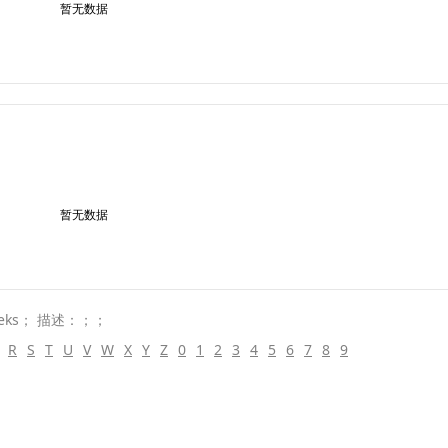
暂无数据
暂无数据
eks； 描述：；；
R
S
T
U
V
W
X
Y
Z
0
1
2
3
4
5
6
7
8
9