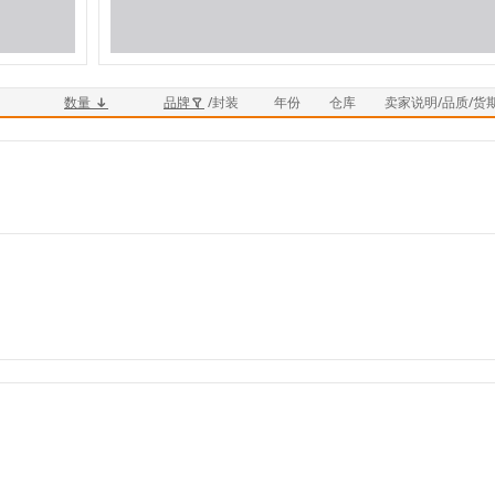
数量
品牌
/封装
年份
仓库
卖家说明/品质/货