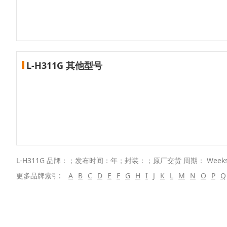
L-H311G 其他型号
L-H311G 品牌：；发布时间：年；封装：；原厂交货 周期： Week
更多品牌索引:
A
B
C
D
E
F
G
H
I
J
K
L
M
N
O
P
Q