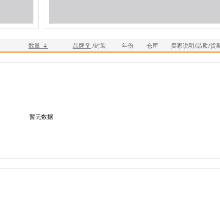
数量
品牌
/封装
年份
仓库
卖家说明/品质/货
暂无数据