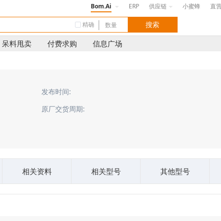
Bom.Ai
ERP
供应链
小蜜蜂
直
精确
呆料甩卖
付费求购
信息广场
发布时间:
原厂交货周期:
相关资料
相关型号
其他型号