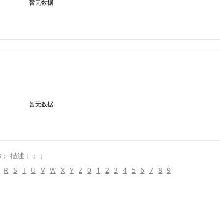
暂无数据
暂无数据
s； 描述：；；
R
S
T
U
V
W
X
Y
Z
0
1
2
3
4
5
6
7
8
9