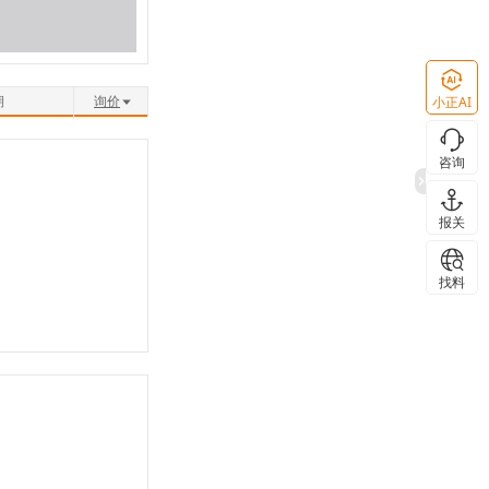
期
询价
小正AI
咨询
报关
找料