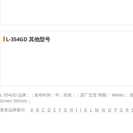
L-354GD 其他型号
L-354GD 品牌：；发布时间：年；封装：；原厂交货 周期： Weeks； 描述：；；
Green 565nm；
更多品牌索引:
A
B
C
D
E
F
G
H
I
J
K
L
M
N
O
P
Q
R