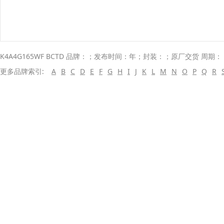
K4A4G165WF BCTD 品牌：；发布时间：年；封装：；原厂交货 周期： 
更多品牌索引:
A
B
C
D
E
F
G
H
I
J
K
L
M
N
O
P
Q
R