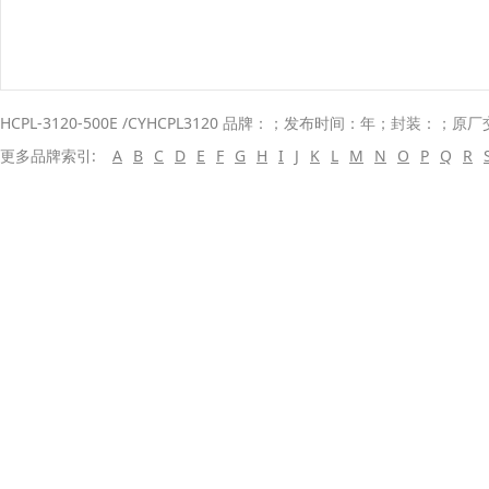
HCPL-3120-500E /CYHCPL3120 品牌：；发布时间：年；封装：；原
更多品牌索引:
A
B
C
D
E
F
G
H
I
J
K
L
M
N
O
P
Q
R