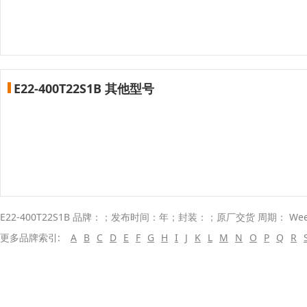
E22-400T22S1B 其他型号
E22-400T22S1B 品牌：；发布时间：年；封装：；原厂交货 周期： We
更多品牌索引:
A
B
C
D
E
F
G
H
I
J
K
L
M
N
O
P
Q
R