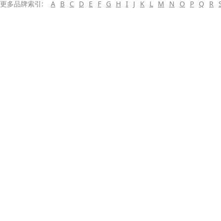
更多品牌索引:
A
B
C
D
E
F
G
H
I
J
K
L
M
N
O
P
Q
R