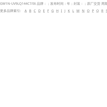
GW1N-UV9LQ144C7/I6 品牌：；发布时间：年；封装：；原厂交货 周
更多品牌索引:
A
B
C
D
E
F
G
H
I
J
K
L
M
N
O
P
Q
R