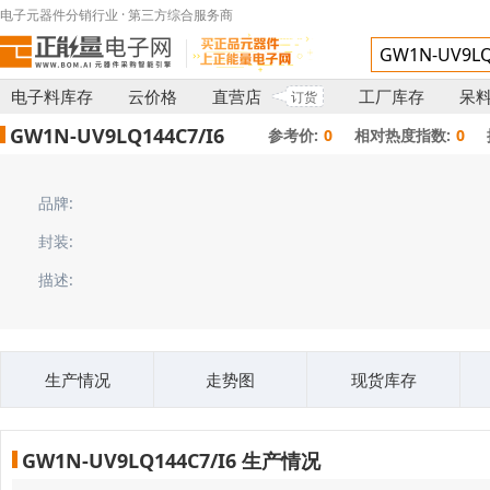
电子元器件分销行业 · 第三方综合服务商
电子料库存
云价格
直营店
工厂库存
呆
订货
GW1N-UV9LQ144C7/I6
参考价:
0
相对热度指数:
0
品牌:
封装:
描述:
生产情况
走势图
现货库存
GW1N-UV9LQ144C7/I6 生产情况