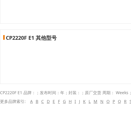
CP2220F E1 其他型号
CP2220F E1 品牌：；发布时间：年；封装：；原厂交货 周期： Week
更多品牌索引:
A
B
C
D
E
F
G
H
I
J
K
L
M
N
O
P
Q
R