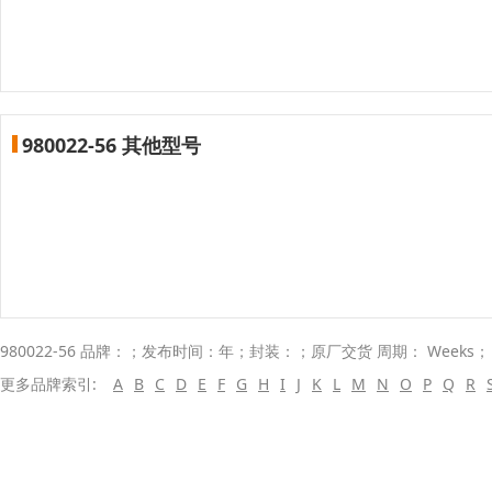
980022-56 其他型号
980022-56 品牌：；发布时间：年；封装：；原厂交货 周期： Weeks
更多品牌索引:
A
B
C
D
E
F
G
H
I
J
K
L
M
N
O
P
Q
R