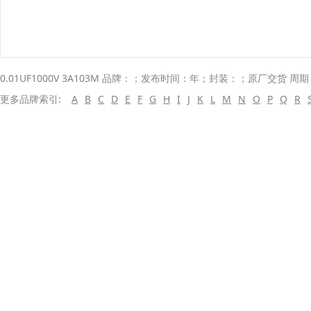
0.01UF1000V 3A103M 品牌：；发布时间：年；封装：；原厂交货 周期
更多品牌索引:
A
B
C
D
E
F
G
H
I
J
K
L
M
N
O
P
Q
R