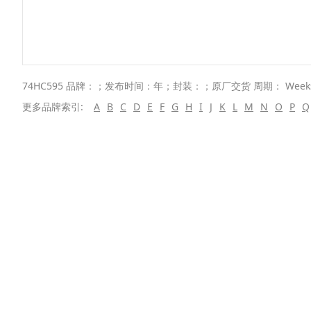
74HC595 品牌：；发布时间：年；封装：；原厂交货 周期： Wee
更多品牌索引:
A
B
C
D
E
F
G
H
I
J
K
L
M
N
O
P
Q