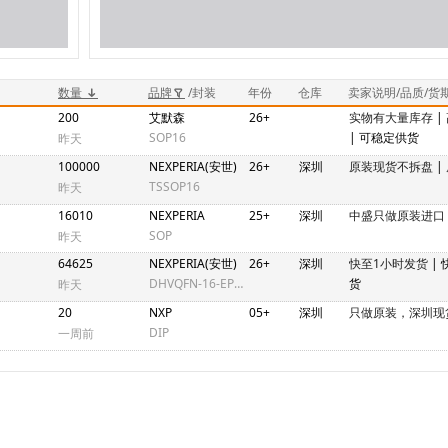
数量
品牌
/封装
年份
仓库
卖家说明/品质/货
200
艾默森
26+
实物有大量库存
|
SOP16
| 可稳定供货
昨天
100000
NEXPERIA(安世)
26+
深圳
原装现货不拆盘
|
TSSOP16
昨天
16010
NEXPERIA
25+
深圳
中盛只做原装进口
SOP
昨天
64625
NEXPERIA(安世)
26+
深圳
快至1小时发货
|
DHVQFN-16-EP(2.5x3.5)
货
昨天
20
NXP
05+
深圳
只做原装，深圳现
DIP
一周前