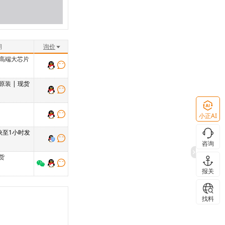
期
询价
高端大芯片
原装
| 现货
小正AI
 快至1小时发
咨询
货
报关
找料