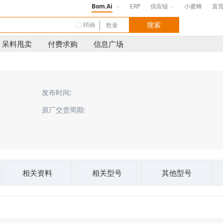
Bom.Ai
ERP
供应链
小蜜蜂
直
精确
呆料甩卖
付费求购
信息广场
发布时间:
原厂交货周期:
相关资料
相关型号
其他型号