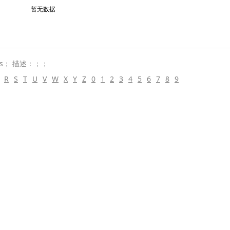
暂无数据
ks； 描述：；；
R
S
T
U
V
W
X
Y
Z
0
1
2
3
4
5
6
7
8
9