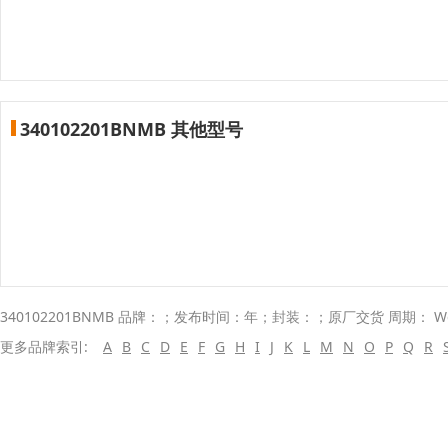
340102201BNMB 其他型号
340102201BNMB 品牌：；发布时间：年；封装：；原厂交货 周期： W
更多品牌索引:
A
B
C
D
E
F
G
H
I
J
K
L
M
N
O
P
Q
R