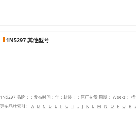
1N5297 其他型号
1N5297 品牌：；发布时间：年；封装：；原厂交货 周期： Weeks； 
更多品牌索引:
A
B
C
D
E
F
G
H
I
J
K
L
M
N
O
P
Q
R