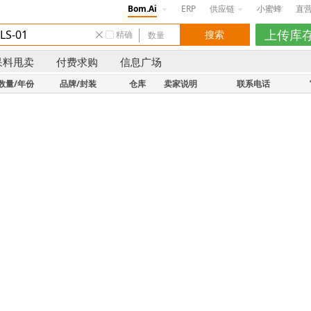
Bom.Ai
ERP
供应链
小蜜蜂
直
精确
呆料甩卖
付费求购
信息广场
数量/年份
品牌/封装
仓库
卖家说明
联系电话