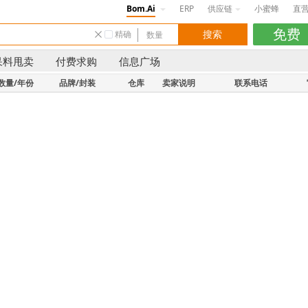
Bom.Ai
ERP
供应链
小蜜蜂
直
精确
呆料甩卖
付费求购
信息广场
数量/年份
品牌/封装
仓库
卖家说明
联系电话