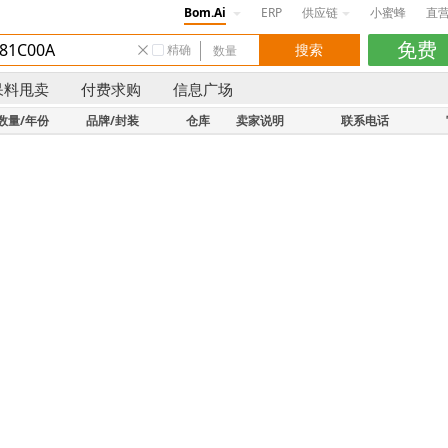
Bom.Ai
ERP
供应链
小蜜蜂
直
精确
呆料甩卖
付费求购
信息广场
数量/年份
品牌/封装
仓库
卖家说明
联系电话