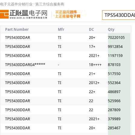
电子元器件分销行业 · 第三方综合服务商
Part Number
Mfr
DC
Qty
TPS5430DDAR
TI
20+
70220105
TPS5430DDAR
TI
17+
9912854
TPS5430DDAR
TI
2021+
1197159
TPS5430DDARG4*****
-
18++++
878103
TPS5430DDAR
TI
21+
517550
TPS5430DDAR
TI
2012+
552364
TPS5430DDAR
TI
22+
486897
TPS5430DDAR
TI
22
525966
TPS5430DDAR
TI
22
287809
TPS5430DDAR
TI
2021+
379989
TPS5430DDAR
TI
20+
285467