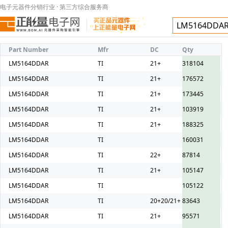
电子元器件分销行业 · 第三方综合服务商
Part Number
Mfr
DC
Qty
LM5164DDAR
TI
21+
318104
LM5164DDAR
TI
21+
176572
LM5164DDAR
TI
21+
173445
LM5164DDAR
TI
21+
103919
LM5164DDAR
TI
21+
188325
LM5164DDAR
TI
160031
LM5164DDAR
TI
22+
87814
LM5164DDAR
TI
21+
105147
LM5164DDAR
TI
105122
LM5164DDAR
TI
20+20/21+
83643
LM5164DDAR
TI
21+
95571