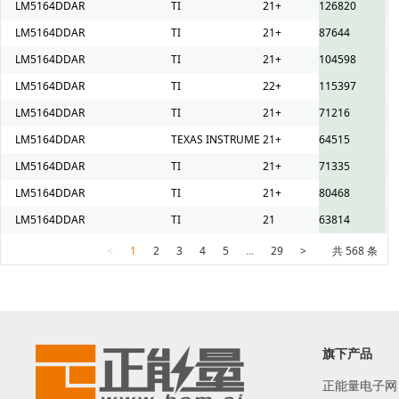
LM5164DDAR
TI
21+
126820
LM5164DDAR
TI
21+
87644
LM5164DDAR
TI
21+
104598
LM5164DDAR
TI
22+
115397
LM5164DDAR
TI
21+
71216
LM5164DDAR
TEXAS INSTRUMENTS
21+
64515
LM5164DDAR
TI
21+
71335
LM5164DDAR
TI
21+
80468
LM5164DDAR
TI
21
63814
<
1
2
3
4
5
...
29
>
共 568 条
旗下产品
正能量电子网