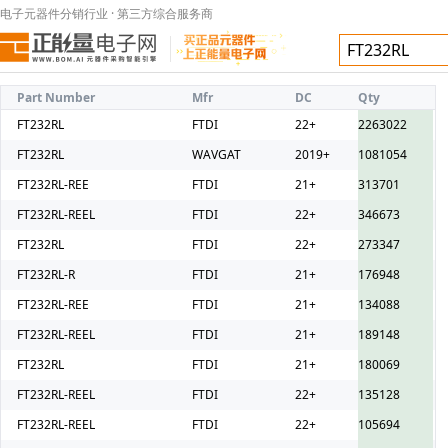
电子元器件分销行业 · 第三方综合服务商
Part Number
Mfr
DC
Qty
FT232RL
FTDI
22+
2263022
FT232RL
WAVGAT
2019+
1081054
FT232RL-REE
FTDI
21+
313701
FT232RL-REEL
FTDI
22+
346673
FT232RL
FTDI
22+
273347
FT232RL-R
FTDI
21+
176948
FT232RL-REE
FTDI
21+
134088
FT232RL-REEL
FTDI
21+
189148
FT232RL
FTDI
21+
180069
FT232RL-REEL
FTDI
22+
135128
FT232RL-REEL
FTDI
22+
105694