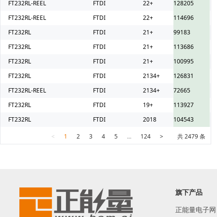
FT232RL-REEL
FTDI
22+
128205
FT232RL-REEL
FTDI
22+
114696
FT232RL
FTDI
21+
99183
FT232RL
FTDI
21+
113686
FT232RL
FTDI
21+
100995
FT232RL
FTDI
2134+
126831
FT232RL-REEL
FTDI
2134+
72665
FT232RL
FTDI
19+
113927
FT232RL
FTDI
2018
104543
<
1
2
3
4
5
...
124
>
共 2479 条
旗下产品
正能量电子网