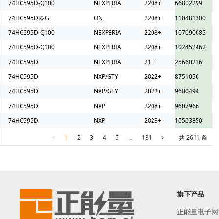
74HC595D-Q100
NEXPERIA
2208+
66802299
74HC595DR2G
ON
2208+
110481300
74HC595D-Q100
NEXPERIA
2208+
107090085
74HC595D-Q100
NEXPERIA
2208+
102452462
74HC595D
NEXPERIA
21+
25660216
74HC595D
NXP/GTY
2022+
8751056
74HC595D
NXP/GTY
2022+
9600494
74HC595D
NXP
2208+
9607966
74HC595D
NXP
2023+
10503850
<
1
2
3
4
5
...
131
>
共 2611 条
旗下产品
正能量电子网