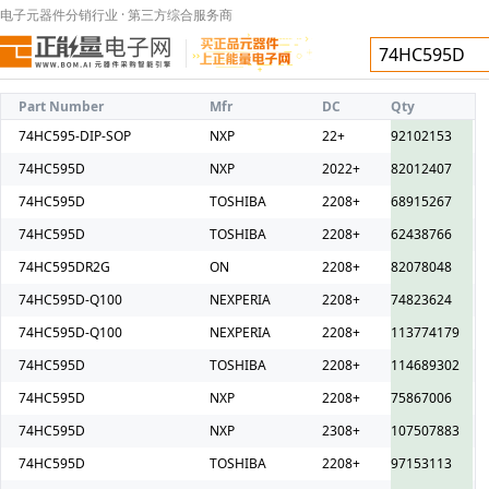
电子元器件分销行业 · 第三方综合服务商
Part Number
Mfr
DC
Qty
74HC595-DIP-SOP
NXP
22+
92102153
74HC595D
NXP
2022+
82012407
74HC595D
TOSHIBA
2208+
68915267
74HC595D
TOSHIBA
2208+
62438766
74HC595DR2G
ON
2208+
82078048
74HC595D-Q100
NEXPERIA
2208+
74823624
74HC595D-Q100
NEXPERIA
2208+
113774179
74HC595D
TOSHIBA
2208+
114689302
74HC595D
NXP
2208+
75867006
74HC595D
NXP
2308+
107507883
74HC595D
TOSHIBA
2208+
97153113