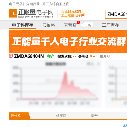
电子元器件分销行业 · 第三方综合服务商
1
电子料库存
云价格
直营店
工厂库存
订货
ZMDA68404N
在产
搜索次数:
- -
参考价:
¥ --
展开
云价格
供应商
型号