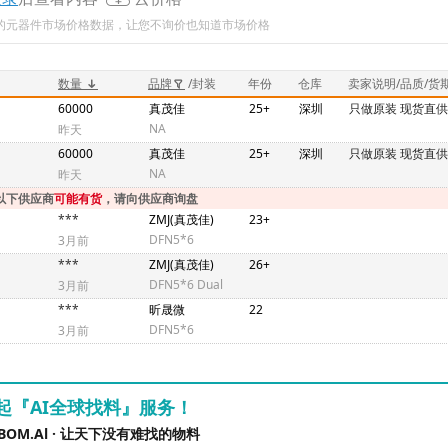
新的元器件市场价格数据，让您不询价也知道市场价格
数量
品牌
/封装
年份
仓库
卖家说明/品质/货
60000
真茂佳
25+
深圳
只做原装 现货直供
NA
昨天
60000
真茂佳
25+
深圳
只做原装 现货直供
NA
昨天
以下供应商
可能有货
，请向供应商询盘
***
ZMJ(真茂佳)
23+
DFN5*6
3月前
***
ZMJ(真茂佳)
26+
DFN5*6 Dual
3月前
***
昕晟微
22
DFN5*6
3月前
起『AI全球找料』服务！
BOM.Al · 让天下没有难找的物料