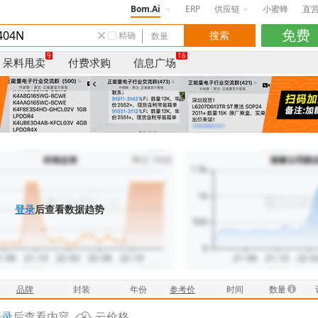
Bom.Ai
ERP
供应链
小蜜蜂
直
精确
9
16
呆料甩卖
付费求购
信息广场
登录
后查看数据趋势
品牌
封装
年份
参考价
时间
数量
登录
后查看内容
云价格