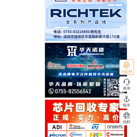
小正AI
咨询
报关
找料