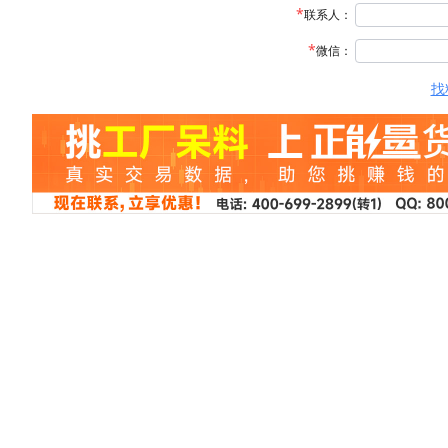
联系人：
微信：
找