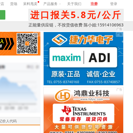
营店
货场
呆料甩卖
产品服务
关于我们
注册
登录
进口报关5.8元/公斤
正能量供应链，不按货值收费 陈小姐:15914106963
记价人代码