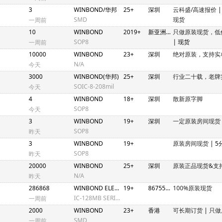
3
WINBOND/华邦
25+
深圳
云科盛/高速报价
SMD
现货
一周前
10
WINBOND
2019+
新亚洲2期N4C448-458
只做原装现货，低
SOP8
| 现货
一周前
10000
WINBOND
23+
深圳
绝对原装，支持实
N/A
今天
3000
WINBOND(华邦)
25+
深圳
行业二十载，老牌
SOIC-8-208mil
今天
4
WINBOND
18+
深圳
散新原字脚
SOP8
今天
3
WINBOND
19+
深圳
一定原装房间现货
SOP8
昨天
3
WINBOND
19+
原装房间现货
| 
SOP8
昨天
20000
WINBOND
25+
深圳
原装正品现货&支
N/A
昨天
286868
WINBOND ELECTRONICS
19+
86755/852
100%原装现货
IC-128MB SERIAL FLASH MEMORY SO8W
一周前
2000
WINBOND
23+
香港
可长期订货
|
只做
SMD
一周前