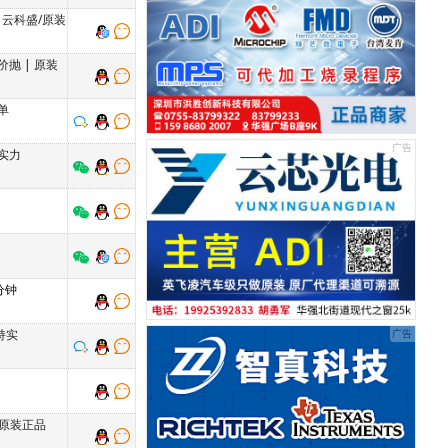
|
云科盛/原装
价抛
|
原装
单
实力
5分钟
持实
原装正品