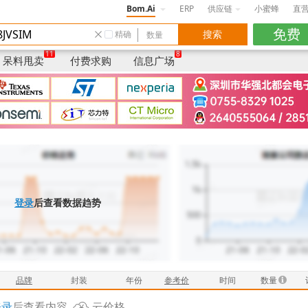
Bom.Ai
ERP
供应链
小蜜蜂
直
精确
数量
品牌
/封装
年份
仓库
卖家说明/品质/货
11
8
呆料甩卖
付费求购
信息广场
登录
后查看数据趋势
品牌
封装
年份
参考价
时间
数量
登录
后查看内容
云价格