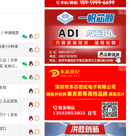
成
| 华强现货
 快至1小时发
正品
|
全新
售买 支持订货
装现
|
正品原装
罚十
|
原装
进口