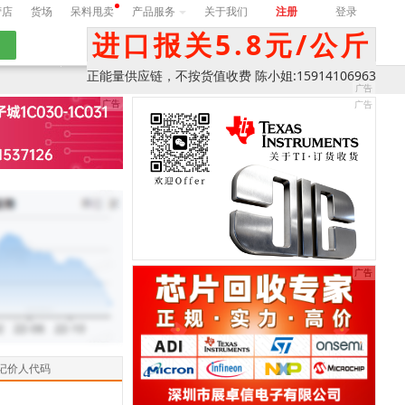
营店
货场
呆料甩卖
产品服务
关于我们
注册
登录
进口报关5.8元/公斤
期
询价
正能量供应链，不按货值收费 陈小姐:15914106963
记价人代码