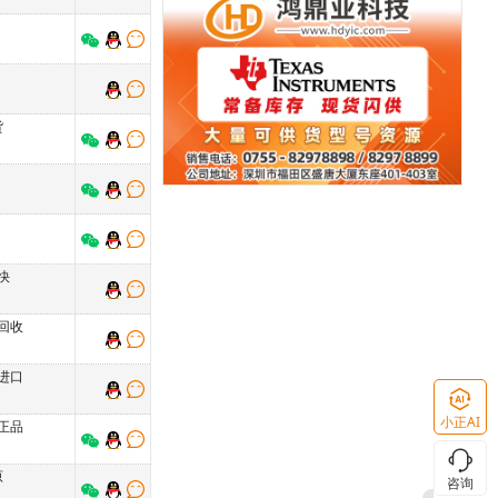
货
快
回收
进口
小正AI
正品
原
咨询