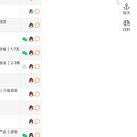
存
报关
现货
找料
价格
| 1-7天
原装
| 2-3周
|
只做原装
产品
|
原装