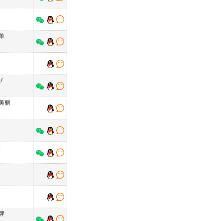
单
/
美丽
隆
牌