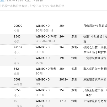
新的元器件市场价格数据，让您不询价也知道市场价格
20000
WINBOND
25+
只做原装/实单必
SOP8-208mil
今天
3545
WINBOND(华邦)
26+
深圳
快至1小时发货
|
SOIC-8-208mil
货
今天
42102
WINBOND
26+
深圳/香港
强势仓出货，原装
SOP-8
原装正品
| 现货
今天
价格透明
3
WINBOND
19+
深圳
一定原装房间现货
SOP8
今天
562
WINBOND/华邦
25+
深圳
顺芯盛只做全新原
SOP8
昨天
7608
WINBOND
2013+
深圳
原装现货实单来谈
N/A
一周前
3058
WINBOND
25+
深圳
只做全新进口假一
SOP-8
| 现货
今天
10
WINBOND
1733+
深圳
上传都是百分之百
SOP-8
一周前