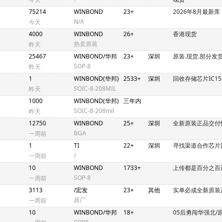
75214
WINBOND
23+
2026年8月最新库
N/A
今天
4000
WINBOND
26+
香港现货
热卖原装
昨天
25467
WINBOND/华邦
23+
深圳
原装.现货.部分发
SOP-8
昨天
1
WINBOND(华邦)
2533+
深圳
回收存储芯片IC15
SOIC-8-208MIL
昨天
1000
WINBOND(华邦)
三年内
SOIC-8-208mil
昨天
12750
WINBOND
25+
深圳
全新原装正品交付
BGA
一周前
1
TI
22+
深圳
寻找渠道合作芯片
/
一周前
10
WINBOND
1733+
上传都是百分之百
SOP-8
一周前
3113
/宏发
23+
其他
实单必成全新原装
原厂
一周前
10
WINBOND/华邦
18+
05后勇闯华强北/