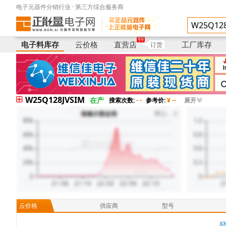
电子元器件分销行业 · 第三方综合服务商
电子料库存
供应商
型号
99
电子料库存
云价格
直营店
工厂库存
订货
W25Q128JVSIM
在产
搜索次数:
- -
参考价:
¥ --
展开
云价格
供应商
型号