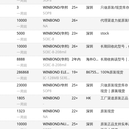
SOP8
一周前
3
WINBOND/华邦
25+
深圳
只做原装/现货库
SOP8
一周前
10000
WINBOND
26+
代理渠道力挺原装
NA
一周前
5000
WINBOND(华邦)
23+
深圳
stock
SOIC-8
一周前
10000
WINBOND(华邦)
26+
深圳
长期回收此型号，
SOIC-8-208mil
一周前
8888
WINBOND(华邦)
2年内
海外OEM
长期收购该型号
|
SOIC-8-208mil
一周前
286868
WINBOND ELECTRONICS
19+
86755/852
100%原装现货
IC-128MB SERIAL FLASH MEMORY SO8W
一周前
23000
WINBOND/华邦
25+
深圳
只做原装现货库存
SOP8
现货
| 原装现货
一周前
1805
WINBOND
22+
HK
工厂渠道原装正品
-
一周前
1323
WINBOND
22+
深圳
原装现货
NA
一周前
10000
WINBOND/NUVOTON
25+
深圳
原装正品支持实单