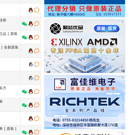
挂有
正品
|
原装
单
|
全新原装
实力
单
单
|
原装
|