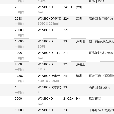
SOP8
正品
| 现货
一周前
20
WINBOND
2418+
深圳
N/A
一周前
2688
WINBOND(华邦)
22+
深圳
高价回收元器件总
SOIC-8-208mil
一周前
20000
WINBOND
22+
-
-
一周前
15000
WINBOND
23+
深圳现货
假一罚百/原盘原盒
SOP8
一周前
1905
WINBOND ELECTRONICS
21+
正品短期货，价格
N/A
一周前
8000
WINBOND
22+
原装正品公司现货
SMD
一周前
17887
WINBOND/华邦
24+
深圳
原装不贵-找腾翼
SOIC-8-208MIL
一周前
1
WINBOND(华邦)
23+
高价回收此型号
/
一周前
5000
WINBOND
21/22+
HK
原装正品
N/A
10000
WINBOND
23+
十年原装！优势品