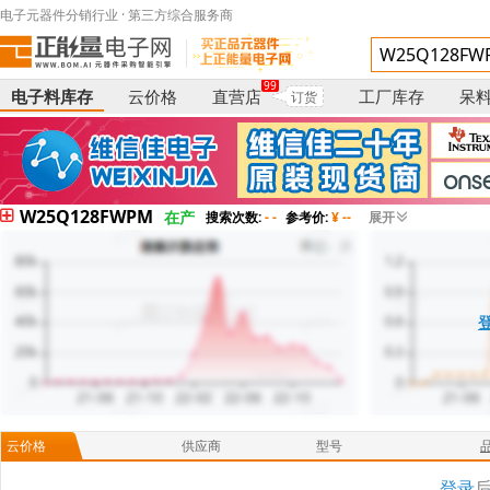
电子元器件分销行业 · 第三方综合服务商
99
电子料库存
云价格
直营店
工厂库存
呆
订货
W25Q128FWPM
在产
搜索次数:
- -
参考价:
¥ --
展开
云价格
供应商
型号
登录