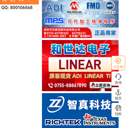
小正AI
咨询
报关
找料