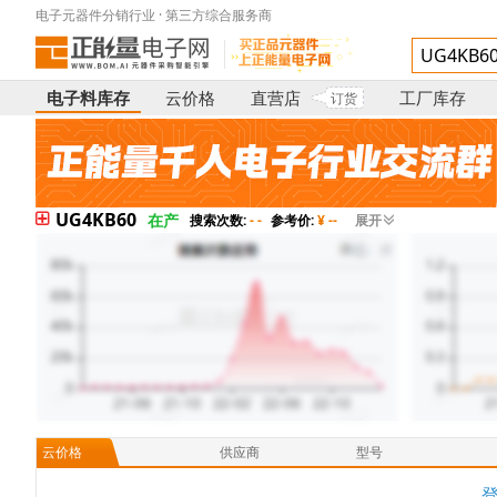
电子元器件分销行业 · 第三方综合服务商
电子料库存
云价格
直营店
工厂库存
订货
UG4KB60
在产
搜索次数:
- -
参考价:
¥ --
展开
云价格
供应商
型号