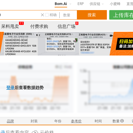
Bom.Ai
ERP
供应链
小蜜蜂
直
精确
11
8
呆料甩卖
付费求购
信息广场
登录
后查看数据趋势
品牌
封装
年份
参考价
时间
数量
登录
后查看内容
云价格