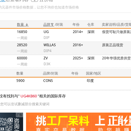
新的元器件市场价格数据，让您不询价也知道市场价格
数量
品牌
/封装
年份
仓库
卖家说明/品质/货
16850
UG
2014+
深圳
假货可耻只做原装
DIP
一周前
28520
WILLAS
2016+
原装正品现货
DIP4
一周前
60000
ZV
2025+
深圳
20年华强优质供货
D3K
一周前
数量
品牌/封装
年份
国家/地区
5900
CONS
印度
没有找到与"
UG4KB60
"相关的国际库存
您可以尝试删减部分搜索关键词