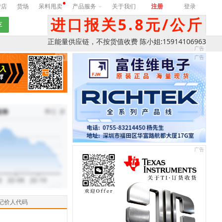
营店
货场
呆料甩卖
产品服务
关于我们
注册
登录
进口报关5.8元/公斤
正能量供应链，不按货值收费 陈小姐:15914106963
记价人代码