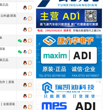
装正品
|
云科盛/原装
单
原装
装正品
合作
|
原装
单
|
全新原装