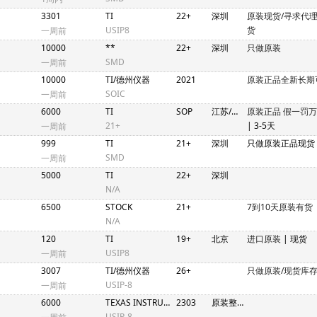
3301
TI
22+
深圳
原装现货/寻求代
USIP8
货
一周前
10000
**
22+
深圳
只做原装
SMD
一周前
10000
TI/德州仪器
2021
原装正品全新长期
SOIC
一周前
6000
TI
SOP
江苏/深圳
原装正品 假一罚
21+
| 3-5天
一周前
999
TI
21+
深圳
只做原装正品现货
SMD
一周前
5000
TI
22+
深圳
N/A
6500
STOCK
21+
7到10天原装有货
N/A
120
TI
19+
北京
进口原装
| 现货
USIP8
一周前
3007
TI/德州仪器
26+
只做原装/现货库
USIP-8
一周前
6000
TEXAS INSTRUMENTS/德州仪器
2303
原装整包 现货交易 当日送货
USIP-8