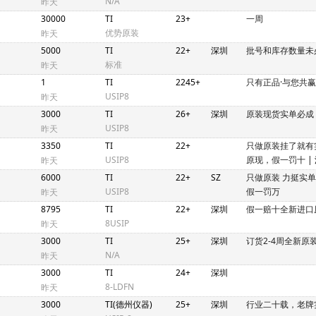
N/A
昨天
30000
TI
23+
一周
优势原装
昨天
5000
TI
22+
深圳
批号和库存数量未
标准
昨天
1
TI
2245+
只有正品·与您共赢
USIP8
昨天
3000
TI
26+
深圳
原装现货实单必成
USIP8
昨天
3350
TI
22+
只做原装挂了就有
USIP8
原现，假一罚十
|
昨天
6000
TI
22+
SZ
只做原装 力挺实
USIP8
假一罚万
昨天
8795
TI
22+
深圳
假一赔十全新进口
8USIP
昨天
3000
TI
25+
深圳
订货2-4周全新原
N/A
昨天
3000
TI
24+
深圳
8-LDFN
昨天
3000
TI(德州仪器)
25+
深圳
行业二十载，老牌