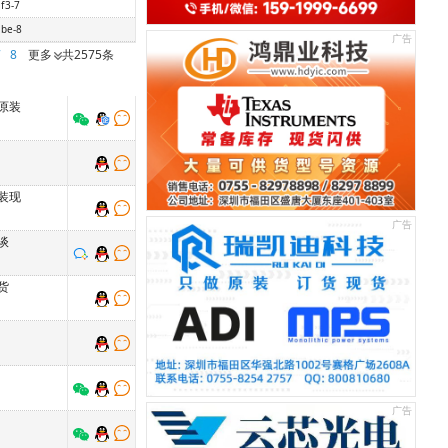
f3-7
be-8
7
8
更多
共2575条
原装
装现
谈
货