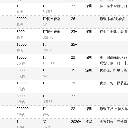
1
TI
22+
深圳
假一赔十全新进口
8USIP
昨天
20000
TI/德州仪器
26+
原装排单/实单谈
NA
昨天
3000
TI(德州仪器)
25+
深圳
行业二十载，老牌
USIP-8
昨天
15000
TI
25+
USIP-8
昨天
10000
TI
23+
深圳
第一届高峰论坛冠
TSSOP8
现货，假一赔十
|
3天内
假一赔十
3000
TI
25+
深圳
优势原厂排单订货
N/A
3天内
10000
TI
21+
优势订货，原装正
3天内
3000
TI
22+
USIP8
3天内
228000
TI
22+
深圳
原装正品 支持实单
BAG
3天内
1
IC
2026+
接货
全系列收丨高效率
SMD
1周内