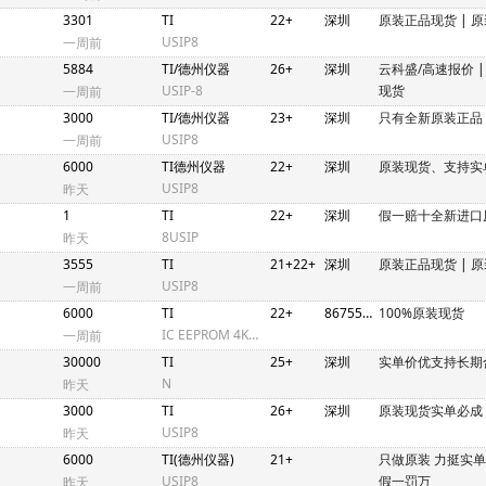
3301
TI
22+
深圳
原装正品现货
|
原
USIP8
一周前
5884
TI/德州仪器
26+
深圳
云科盛/高速报价
USIP-8
现货
一周前
3000
TI/德州仪器
23+
深圳
只有全新原装正品
USIP8
一周前
6000
TI德州仪器
22+
深圳
原装现货、支持实
USIP8
昨天
1
TI
22+
深圳
假一赔十全新进口
8USIP
昨天
3555
TI
21+22+
深圳
原装正品现货
|
原
USIP8
一周前
6000
TI
22+
86755/852
100%原装现货
IC EEPROM 4KBIT I2C 1MHZ 8TSSOP
一周前
30000
TI
25+
深圳
实单价优支持长期
N
昨天
3000
TI
26+
深圳
原装现货实单必成
USIP8
昨天
6000
TI(德州仪器)
21+
只做原装 力挺实
USIP8
假一罚万
昨天