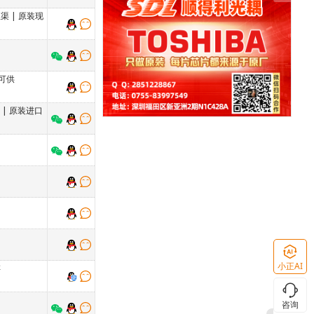
理渠
|
原装现
可供
万
|
原装进口
小正AI
存
咨询