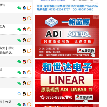
原装
实力
名赞
|
原装
 原装现货，
品
接
| 收货