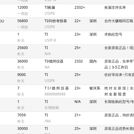
一周前
12000
TI捡漏
2332+
捡漏支持实单
USIP8
一周前
56800
TI/问价有惊喜
22+
深圳
合作大赚顺同芯顺
YOU
USIP8
一周前
1
TI
23+
深圳
求购此型号
USIP-8
昨天
25600
TI
25+
全新原装正品！现
N/A
昨天
36000
TI/德州仪器
2332
国内
原装正品，实单带
NA
品
| 3-5工作日
昨天
9000
TI
25+
价好等你来~只有
USIP8
昨天
7
T I / 德 州 仪 器
23+
银河系
绝 对 全 新 现
|
全
8888888888
对 全 新 现 货
昨天
1
TI
N/A
深圳
长期收购此型号/
长期收购
昨天
7059
TI
21+
原装正品，询价请
/NA
昨天
30000
TI
25+
深圳
原装正品优势长期