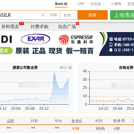
Bom.Ai
ERP
供应链
小蜜蜂
直
精确
数量
品牌
/封装
年份
仓库
卖家说明/品质/货
11
9
呆料甩卖
付费求购
信息广场
搜索公司数走势
单位: 家
价格走势
品牌
封装
年份
参考价
时间
数量
**
**
**
￥50
3天内
<50