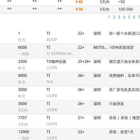
**
**
**
￥40
3天内
<50
**
**
**
￥38
3天内
100-500
1
2
3
4
5
6
1
TI
22+
深圳
假一赔十全新进口
8USIP
昨天
6000
TI
22+
86755/852
100%原装现货
IC EEPROM 4KBIT I2C 1MHZ 8TSSOP
一周前
3200
TI/德州仪器
25+26+
深圳
顺芯盛只做全新原
USIP8
昨天
9000
TI
26+
深圳
优势物料，实单可
N/A
昨天
3000
TI
26+
深圳
原厂原包装真实现
USIP8
昨天
3000
TI
26+
深圳
只做原装
USIP8
3天内
7707
TI
21+
深圳
原装
|
原装
| 现货
USIP8
3天内
12000
TI
22+
原装，发货1天
USIP8
一周前