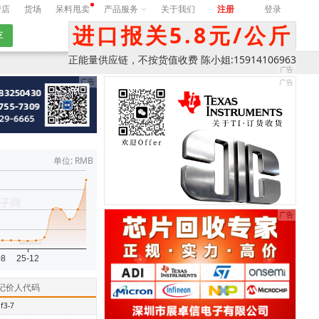
营店
货场
呆料甩卖
产品服务
关于我们
注册
登录
进口报关5.8元/公斤
期
询价
正能量供应链，不按货值收费 陈小姐:15914106963
单位: RMB
记价人代码
f3-7