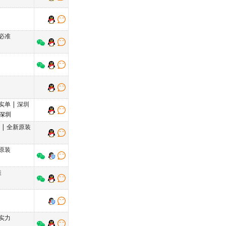
必准
实单
|
深圳
 深圳
单
|
全新原装
原装
装
实力