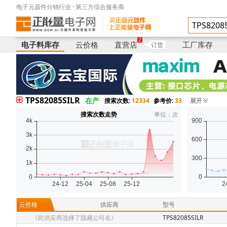
电子元器件分销行业 · 第三方综合服务商
电子料库存
供应商
型号
2
电子料库存
云价格
直营店
工厂库存
订货
TPS82085SILR
在产
搜索次数:
12334
参考价:
33
展开
搜索次数走势
单位：次
云价格
供应商
型号
《此供应商选择了隐藏公司名》
TPS82085SILR