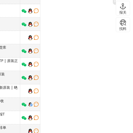
报关
找料
货库
TP
|
原装正
原装
新原装
| 绝
专收
报T
排单