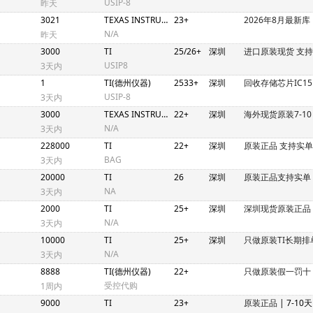
USIP-8
昨天
3021
TEXAS INSTRUMENTS
23+
2026年8月最新库
N/A
昨天
3000
TI
25/26+
深圳
进口原装现货 支
USIP8
3天内
1
TI(德州仪器)
2533+
深圳
回收存储芯片IC15
USIP-8
3天内
3000
TEXAS INSTRUMENTS
22+
深圳
海外现货原装7-10
N/A
3天内
228000
TI
22+
深圳
原装正品 支持实单
BAG
3天内
20000
TI
26
深圳
原装正品支持实单
NA
3天内
2000
TI
25+
深圳
深圳现货原装正品
N/A
3天内
10000
TI
25+
深圳
只做原装TI长期排
N/A
3天内
8888
TI(德州仪器)
22+
只做原装假一罚十
受控代购
1周内
9000
TI
23+
原装正品
| 7-10天