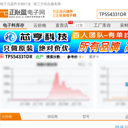
电子元器件分销行业 · 第三方综合服务商
电子料库存
供应商
型号
14
电子料库存
云价格
直营店
工厂库存
呆
订货
TPS54331DR
在产
搜索次数:
- -
参考价:
¥ --
展开
云价格
供应商
型号
登录