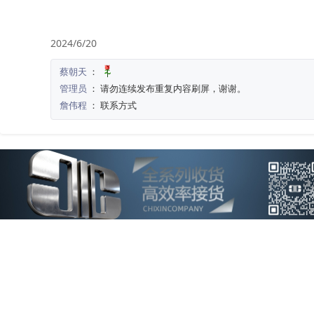
16、ADM2587EBRWZ 

17、STM8S003F3P6TR 

18、STM32F103VCT6 

2024/6/20
19、ATMEGA8A-AU 

蔡朝天
：
20、STM32F407ZGT6

管理员
：
请勿连续发布重复内容刷屏，谢谢。
21、AD9361BBCZ 

詹伟程
：
联系方式
22、STM32F103CBT6 

23、STM32F030K6T6 

24、ATMEGA328P-AU 

25、ATMEGA128A-AU 

26、ULN2003ADR 

27、ATMEGA2560-16AU 

28、STM32F103VET6 

29、W25Q128JVSIQ 

30、STM32F103RET6 

31、STM32F103RBT6 

32、XC7K325T-2FFG900I 

33、MPU-6050 

34、AD7606BSTZ 
