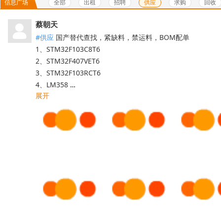
全部
出租
招聘
供应
求购
回收
信息广场
蔡朝天
#供应
国产替代查找，紧缺料，禁运料，BOM配单

1、STM32F103C8T6 

2、STM32F407VET6 

3、STM32F103RCT6 

4、LM358 

展开
5、STM32F405RGT6

6、DSPIC30F2010-30I/SP 

7、MCIMX6G2CVM05AB 

8、STM32F030C8T6 

9、TMS320F28335PGFA 

10、ULN2803ADWR 

11、STM32F407VGT6 

12、STM8S003F3P6 

13、LIS3DHTR 

14、LM358DR 

15、TPS5430DDAR 
