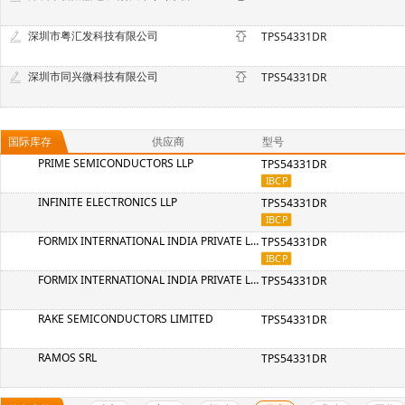
深圳市粤汇发科技有限公司
TPS54331DR
深圳市同兴微科技有限公司
TPS54331DR
国际库存
供应商
型号
PRIME SEMICONDUCTORS LLP
TPS54331DR
INFINITE ELECTRONICS LLP
TPS54331DR
FORMIX INTERNATIONAL INDIA PRIVATE LIMITED
TPS54331DR
FORMIX INTERNATIONAL INDIA PRIVATE LIMITED
TPS54331DR
RAKE SEMICONDUCTORS LIMITED
TPS54331DR
RAMOS SRL
TPS54331DR