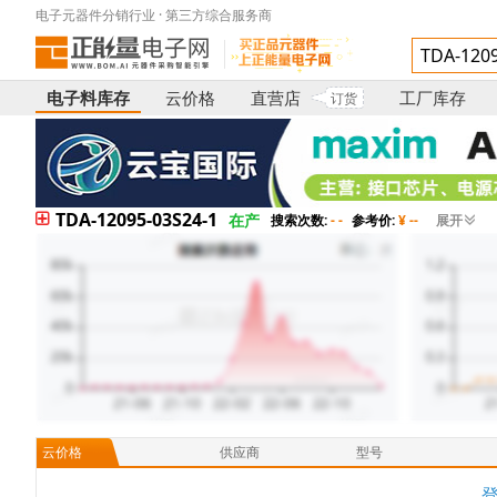
电子元器件分销行业 · 第三方综合服务商
电子料库存
云价格
直营店
工厂库存
订货
TDA-12095-03S24-1
在产
搜索次数:
- -
参考价:
¥ --
展开
云价格
供应商
型号