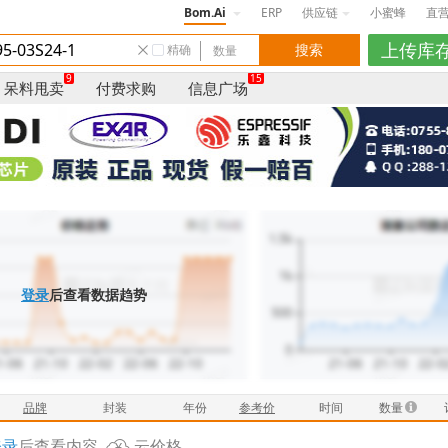
Bom.Ai
ERP
供应链
小蜜蜂
直
精确
9
15
呆料甩卖
付费求购
信息广场
登录
后查看数据趋势
品牌
封装
年份
参考价
时间
数量
登录
后查看内容
云价格