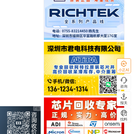
小正AI
咨询
报关
找料