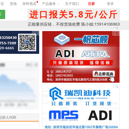
营店
货场
呆料甩卖
产品服务
关于我们
注册
登录
进口报关5.8元/公斤
正能量供应链，不按货值收费 陈小姐:15914106963
记价人代码