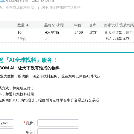
新的元器件市场价格数据，让您不询价也知道市场价格
数量
品牌
/封装
年份
仓库
卖家说明/品质/货
10
HX(昊翔)
2409
北京
量大可订货，原厂
无
正品，现货库存
3天内
起『AI全球找料』服务！
BOM.Al · 让天下没有难找的物料
业大数据，提供的一项全球找料服务。现在您可以体验AI时代超
联系方式，并完成支付；
找料，并通知您找料结果；
服务商(IBCP) 为您报价，报价后可选择平台中介交易进行交易或
品牌：
年份：