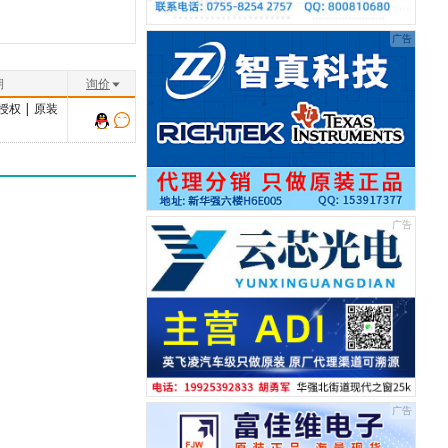
期
询价
授权
|
原装