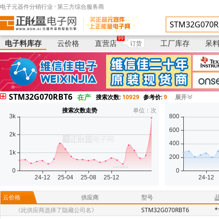
电子元器件分销行业 · 第三方综合服务商
电子料库存
供应商
型号
99
电子料库存
云价格
直营店
工厂库存
呆
订货
STM32G070RBT6
在产
搜索次数:
10929
参考价:
9
展开
搜索次数走势
单位：次
云价格
供应商
型号
《此供应商选择了隐藏公司名》
STM32G070RBT6
*