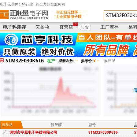
电子元器件分销行业 · 第三方综合服务商
电子料库存
供应商
型号
99
电子料库存
云价格
直营店
工厂库存
呆
订货
STM32F030K6T6
在产
搜索次数:
- -
参考价:
¥ --
展开
云价格
供应商
型号
深圳市宇原电子科技有限公司
STM32F030K6T6
S